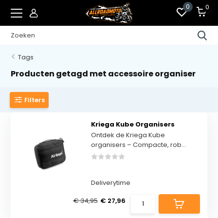
0
0
Tags
Producten getagd met accessoire organiser
Filters
Kriega Kube Organisers
Ontdek de Kriega Kube
organisers – Compacte, rob...
Deliverytime
€ 34,95
€ 27,96