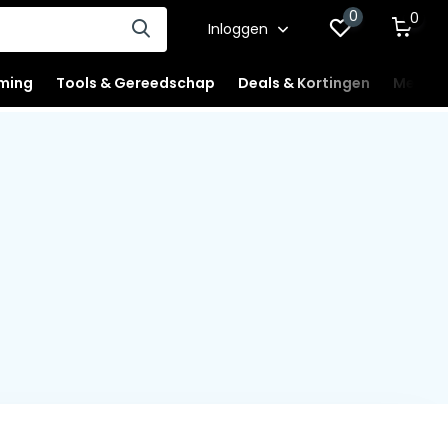
0
0
Inloggen
ming
Tools & Gereedschap
Deals & Kortingen
Mercha