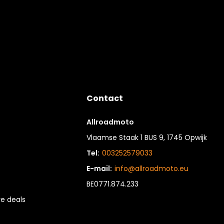
Contact
Allroadmoto
Vlaamse Staak 1 BUS 9, 1745 Opwijk
Tel:
003252579033
E-mail:
info@allroadmoto.eu
BE0771.874.233
e deals