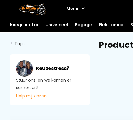
Menu
Kies je motor
Universeel
Bagage
Elektronica
B
Product
Tags
Keuzestress?
Stuur ons, en we komen er
samen uit!
Help mij kiezen