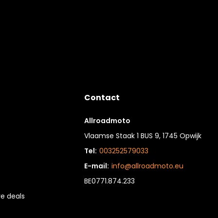
Contact
Allroadmoto
Vlaamse Staak 1 BUS 9, 1745 Opwijk
Tel:
003252579033
E-mail:
info@allroadmoto.eu
BE0771.874.233
e deals