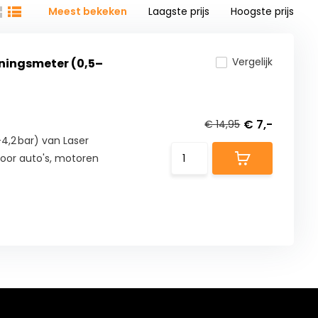
Meest bekeken
Laagste prijs
Hoogste prijs
Vergelijk
ningsmeter (0,5–
€ 7,-
€ 14,95
,2 bar) van Laser
 voor auto's, motoren