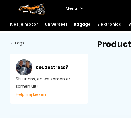
Menu
Kies je motor
Universeel
Bagage
Elektronica
B
Produc
Tags
Keuzestress?
Stuur ons, en we komen er
samen uit!
Help mij kiezen