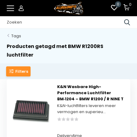
0
0
Tags
Producten getagd met BMW R1200RS
luchtfilter
Filters
K&N Wasbare High-
Performance Luchtfilter
BM‑1204 – BMW R1200 / R NINE T
K&N-luchtfilters leveren meer
vermogen en superieu...
Deliverytime