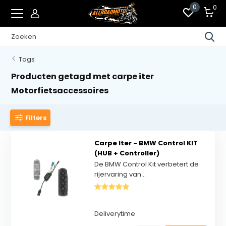
0
0
Tags
Producten getagd met carpe iter
Motorfietsaccessoires
Filters
Carpe Iter - BMW Control KIT
(HUB + Controller)
​De BMW Control Kit verbetert de
rijervaring van...
Deliverytime