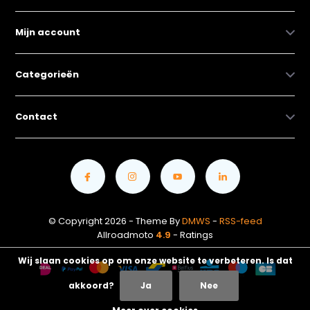
Mijn account
Categorieën
Contact
© Copyright 2026 - Theme By
DMWS
-
RSS-feed
Allroadmoto
4.9
- Ratings
Wij slaan cookies op om onze website te verbeteren. Is dat
akkoord?
Ja
Nee