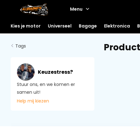
Menu
Kies je motor
Universeel
Bagage
Elektronica
B
Product
Tags
Keuzestress?
Stuur ons, en we komen er
samen uit!
Help mij kiezen