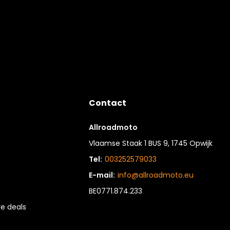
Contact
Allroadmoto
Vlaamse Staak 1 BUS 9, 1745 Opwijk
Tel:
003252579033
E-mail:
info@allroadmoto.eu
BE0771.874.233
e deals