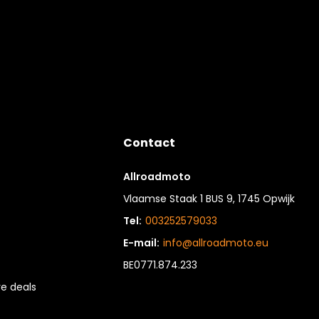
Contact
Allroadmoto
Vlaamse Staak 1 BUS 9, 1745 Opwijk
Tel:
003252579033
E-mail:
info@allroadmoto.eu
BE0771.874.233
e deals