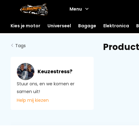
Menu
Kies je motor
Universeel
Bagage
Elektronica
B
Product
Tags
Keuzestress?
Stuur ons, en we komen er
samen uit!
Help mij kiezen