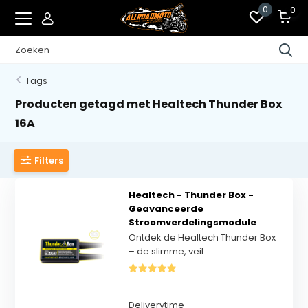
0
0
Tags
Producten getagd met Healtech Thunder Box
16A
Filters
Healtech - Thunder Box -
Geavanceerde
Stroomverdelingsmodule
Ontdek de Healtech Thunder Box
– de slimme, veil...
Deliverytime