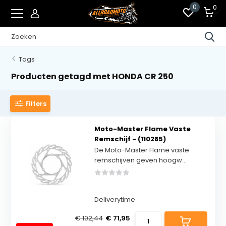
0
0
Tags
Producten getagd met HONDA CR 250
Filters
Moto-Master Flame Vaste
Remschijf - (110285)
De Moto-Master Flame vaste
remschijven geven hoogw...
Deliverytime
€ 102,44
€ 71,95