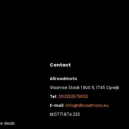
Contact
Allroadmoto
Vlaamse Staak 1 BUS 9, 1745 Opwijk
Tel:
003252579033
E-mail:
info@allroadmoto.eu
BE0771.874.233
e deals