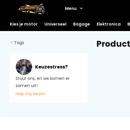
Menu
Kies je motor
Universeel
Bagage
Elektronica
B
Product
Tags
Keuzestress?
Stuur ons, en we komen er
samen uit!
Help mij kiezen