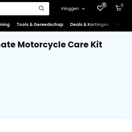
0
0
Inloggen
ming
Tools & Gereedschap
Deals & Kortingen
Mercha
te Motorcycle Care Kit