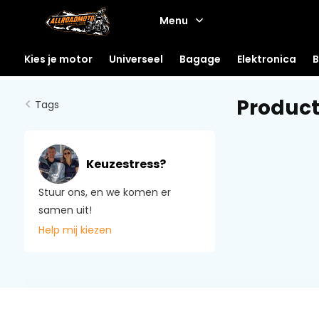
Menu
Kies je motor
Universeel
Bagage
Elektronica
B
Product
Tags
Keuzestress?
Stuur ons, en we komen er
samen uit!
Help mij kiezen