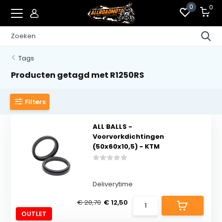
0
0
Tags
Producten getagd met R1250RS
Filters
ALL BALLS -
Voorvorkdichtingen
(50x60x10,5) - KTM
Deliverytime
€ 20,70
€ 12,50
OUTLET