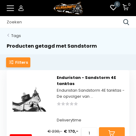
0
0
Tags
Producten getagd met Sandstorm
Filters
Enduristan - Sandstorm 4E
tanktas
Enduristan Sandstorm 4E tanktas -
De opvolger van ...
Deliverytime
€ 230,-
€ 170,-