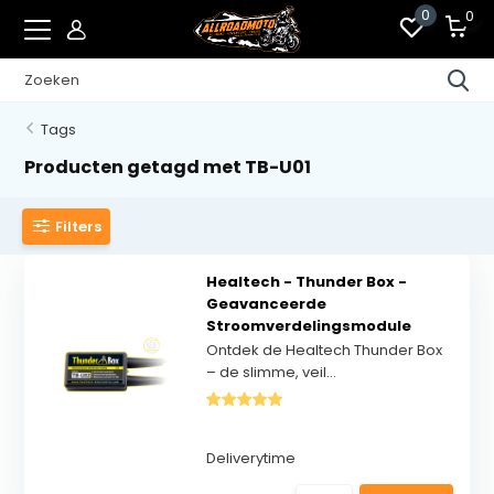
0
0
Tags
Producten getagd met TB-U01
Filters
Healtech - Thunder Box -
Geavanceerde
Stroomverdelingsmodule
Ontdek de Healtech Thunder Box
– de slimme, veil...
Deliverytime