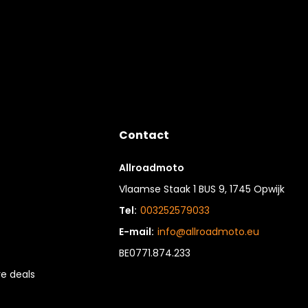
Contact
Allroadmoto
Vlaamse Staak 1 BUS 9, 1745 Opwijk
Tel:
003252579033
E-mail:
info@allroadmoto.eu
BE0771.874.233
e deals