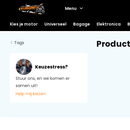
Menu
Kies je motor
Universeel
Bagage
Elektronica
B
Product
Tags
Keuzestress?
Stuur ons, en we komen er
samen uit!
Help mij kiezen