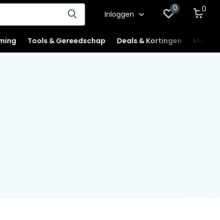
0
0
Inloggen
ming
Tools & Gereedschap
Deals & Kortingen
Mercha