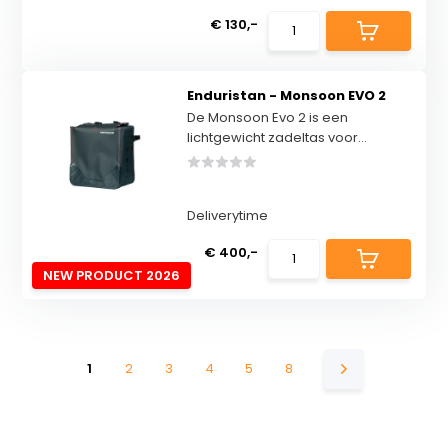
€ 130,-
Enduristan - Monsoon EVO 2
De Monsoon Evo 2 is een
lichtgewicht zadeltas voor...
Deliverytime
€ 400,-
NEW PRODUCT 2026
1
2
3
4
5
8