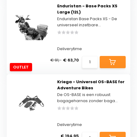
Enduristan - Base Packs XS
Large (12L)
Enduristan Base Packs XS - De
universeel inzetbare...
Deliverytime
€ 91,-
€ 63,70
OUTLET
Kriega - Universal OS-BASE for
Adventure Bikes
De OS-BASE is een robuust
bagageharnas zonder baga...
Deliverytime
€ 194,95