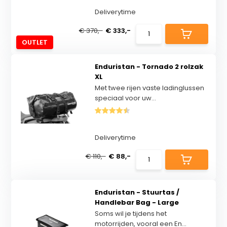
Deliverytime
€ 370,-
€ 333,-
OUTLET
Enduristan - Tornado 2 rolzak
XL
Met twee rijen vaste ladinglussen
speciaal voor uw...
Deliverytime
€ 110,-
€ 88,-
Enduristan - Stuurtas /
Handlebar Bag - Large
Soms wil je tijdens het
motorrijden, vooral een En...