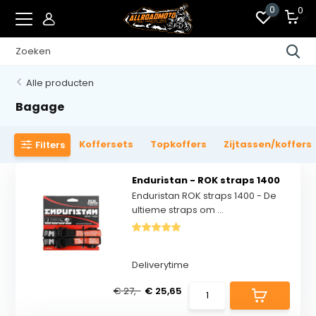
0
0
Alle producten
Bagage
Koffersets
Topkoffers
Zijtassen/koffers
Filters
Enduristan - ROK straps 1400
Enduristan ROK straps 1400 - De
ultieme straps om ...
Deliverytime
€ 27,-
€ 25,65