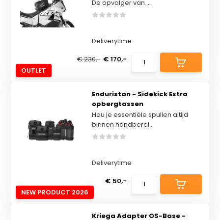
De opvolger van ...
Deliverytime
€ 230,-
€ 170,-
OUTLET
Enduristan - Sidekick Extra
opbergtassen
Hou je essentiële spullen altijd
binnen handberei...
Deliverytime
€ 50,-
NEW PRODUCT 2026
Kriega Adapter OS-Base -