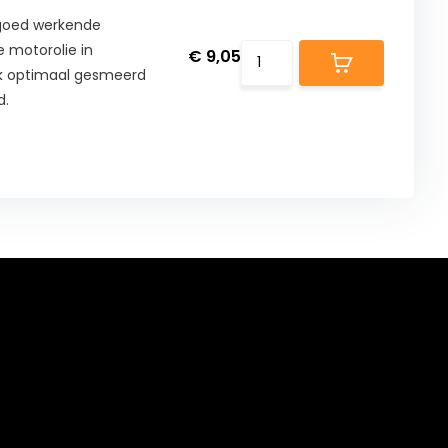
n goed werkende
e motorolie in
€ 9,05
lok optimaal gesmeerd
d.