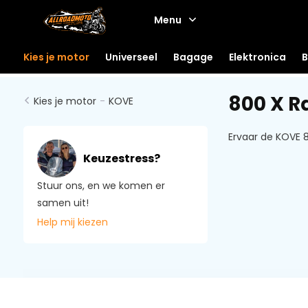
Menu
Kies je motor
Universeel
Bagage
Elektronica
B
800 X R
Kies je motor
-
KOVE
Ervaar de KOVE 8
Keuzestress?
Stuur ons, en we komen er
samen uit!
Help mij kiezen