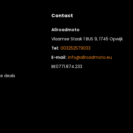
Contact
Allroadmoto
Vlaamse Staak 1 BUS 9, 1745 Opwijk
Tel:
003252579033
E-mail:
info@allroadmoto.eu
BE0771.874.233
e deals