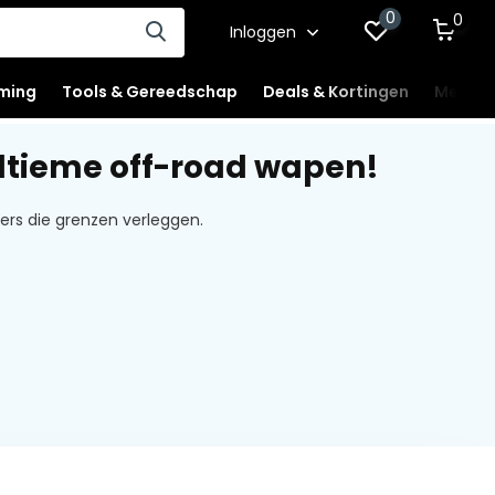
0
0
Inloggen
ming
Tools & Gereedschap
Deals & Kortingen
Mercha
ultieme off-road wapen!
ers die grenzen verleggen.