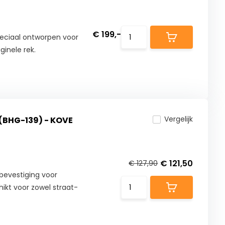
€ 199,-
peciaal ontworpen voor
ginele rek.
Vergelijk
BHG-139) - KOVE
€ 121,50
€ 127,90
evestiging voor
ikt voor zowel straat-