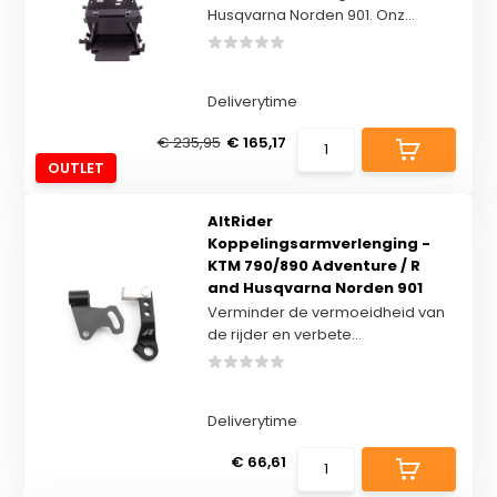
Husqvarna Norden 901. Onz...
Deliverytime
€ 235,95
€ 165,17
OUTLET
AltRider
Koppelingsarmverlenging -
KTM 790/890 Adventure / R
and Husqvarna Norden 901
Verminder de vermoeidheid van
de rijder en verbete...
Deliverytime
€ 66,61