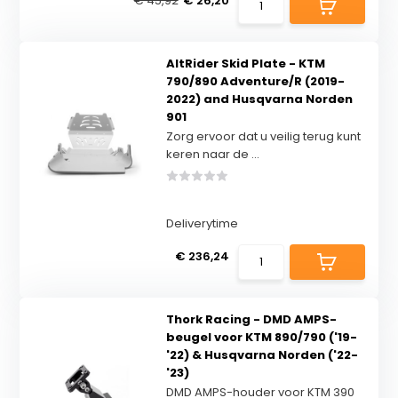
€ 45,92
€ 26,20
AltRider Skid Plate - KTM
790/890 Adventure/R (2019-
2022) and Husqvarna Norden
901
Zorg ervoor dat u veilig terug kunt
keren naar de ...
Deliverytime
€ 236,24
Thork Racing - DMD AMPS-
beugel voor KTM 890/790 ('19-
'22) & Husqvarna Norden ('22-
'23)
DMD AMPS-houder voor KTM 390