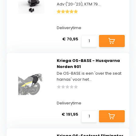
Adv ('20-'23), KTM 79...
Deliverytime
€ 70,95
Kriega OS-BASE - Husqvarna
Norden 901
De OS-BASE is een 'over the seat
harnas' voor het...
Deliverytime
€ 191,95
Kriega OS-Footrest Eliminator