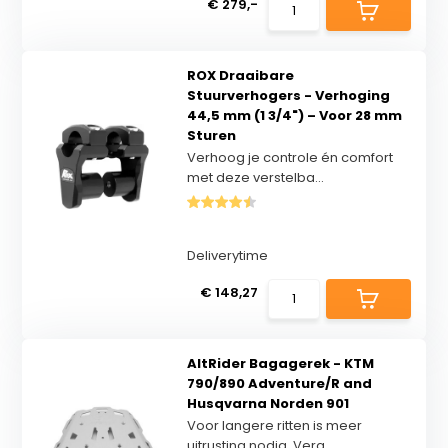
€ 279,-
ROX Draaibare
Stuurverhogers - Verhoging
44,5 mm (1 3/4") – Voor 28 mm
Sturen
Verhoog je controle én comfort
met deze verstelba...
Deliverytime
€ 148,27
AltRider Bagagerek - KTM
790/890 Adventure/R and
Husqvarna Norden 901
Voor langere ritten is meer
uitrusting nodig. Verg...