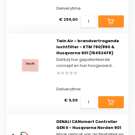
Deliverytime
€ 299,90
Twin Air - brandvertragende
luchtfilter - KTM 790/890 &
Husqvarna 901 (154524FR)
Dankzij hun gepatenteerde
concept en hun hoogwaard...
Deliverytime
€ 9,99
DENALI CANsmart Controller
GEN II - Husqvarna Norden 901
Maak gebruik van de flexibiliteit en