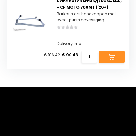
Handbescherming (BHG-144)
- CF MOTO 700MT ('26+)
Barkbusters handkappen met
twee-punts bevestiging ...
Deliverytime
€ 106,42
€ 90,46