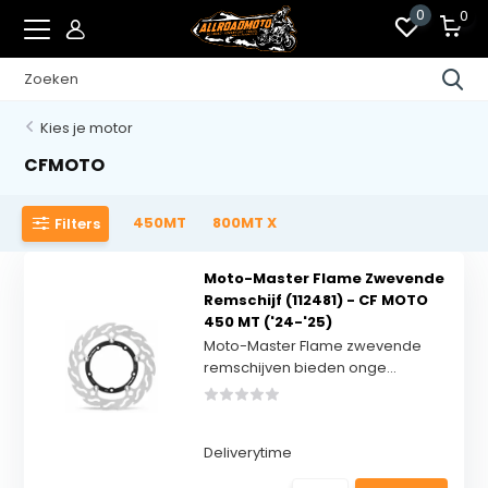
0
0
Kies je motor
CFMOTO
450MT
800MT X
Filters
Moto-Master Flame Zwevende
Remschijf (112481) - CF MOTO
450 MT ('24-'25)
Moto-Master Flame zwevende
remschijven bieden onge...
Deliverytime