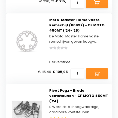
€ 230,72
€ 215,-
Moto-Master Flame Vaste
Remschijf (110997) - CF MOTO
450MT ('24-'25)
De Moto-Master Flame vaste
remschijven geven hoogw...
Deliverytime
€ 115,40
€ 105,95
Pivot Pegz - Brede
voetsteunen - CF MOTO 450MT
('24)
S Werelds #1 hoogwaardige,
draaibare voetsteunen. ...