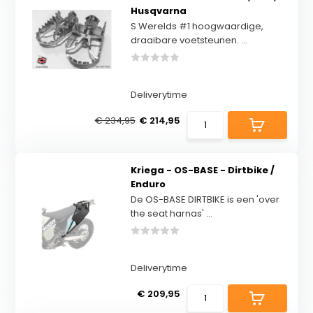
Husqvarna
S Werelds #1 hoogwaardige,
draaibare voetsteunen. ...
Deliverytime
€ 234,95
€ 214,95
Kriega - OS-BASE - Dirtbike /
Enduro
De OS-BASE DIRTBIKE is een 'over
the seat harnas' ...
Deliverytime
€ 209,95