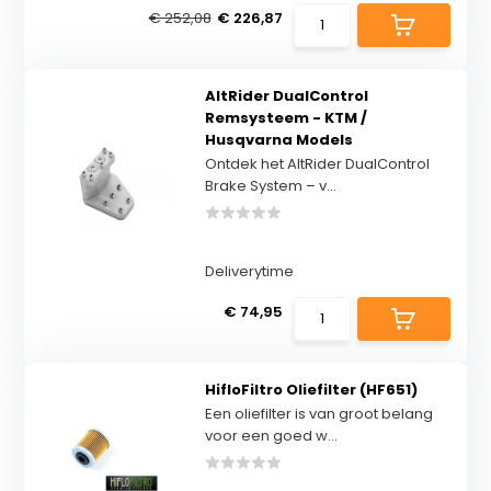
€ 252,08
€ 226,87
AltRider DualControl
Remsysteem - KTM /
Husqvarna Models
Ontdek het AltRider DualControl
Brake System – v...
Deliverytime
€ 74,95
HifloFiltro Oliefilter (HF651)
Een oliefilter is van groot belang
voor een goed w...