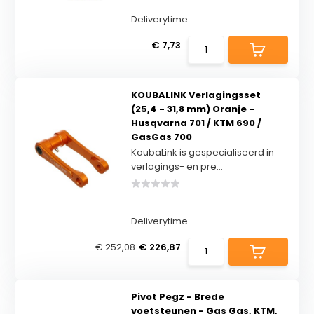
Deliverytime
€ 7,73
KOUBALINK Verlagingsset
(25,4 - 31,8 mm) Oranje -
Husqvarna 701 / KTM 690 /
GasGas 700
KoubaLink is gespecialiseerd in
verlagings- en pre...
Deliverytime
€ 252,08
€ 226,87
Pivot Pegz - Brede
voetsteunen - Gas Gas, KTM,