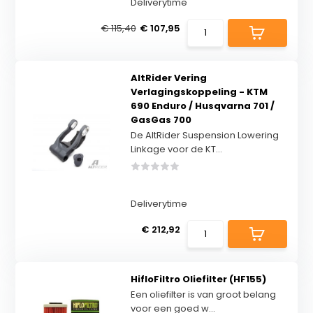
Deliverytime
€ 115,40
€ 107,95
AltRider Vering
Verlagingskoppeling - KTM
690 Enduro / Husqvarna 701 /
GasGas 700
De AltRider Suspension Lowering
Linkage voor de KT...
Deliverytime
€ 212,92
HifloFiltro Oliefilter (HF155)
Een oliefilter is van groot belang
voor een goed w...