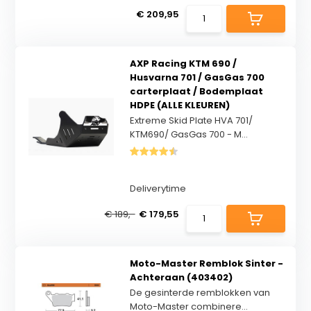
€ 209,95
AXP Racing KTM 690 /
Husvarna 701 / GasGas 700
carterplaat / Bodemplaat
HDPE (ALLE KLEUREN)
Extreme Skid Plate HVA 701/
KTM690/ GasGas 700 - M...
Deliverytime
€ 189,-
€ 179,55
Moto-Master Remblok Sinter -
Achteraan (403402)
De gesinterde remblokken van
Moto-Master combinere...