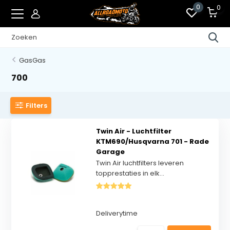
0
0
GasGas
700
Filters
Twin Air - Luchtfilter
KTM690/Husqvarna 701 - Rade
Garage
Twin Air luchtfilters leveren
topprestaties in elk...
Deliverytime