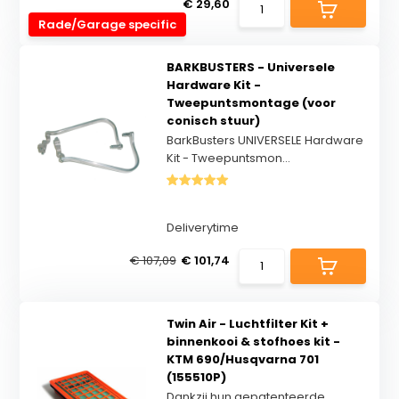
€ 29,60
Rade/Garage specific
BARKBUSTERS - Universele
Hardware Kit -
Tweepuntsmontage (voor
conisch stuur)
BarkBusters UNIVERSELE Hardware
Kit - Tweepuntsmon...
Deliverytime
€ 107,09
€ 101,74
Twin Air - Luchtfilter Kit +
binnenkooi & stofhoes kit -
KTM 690/Husqvarna 701
(155510P)
Dankzij hun gepatenteerde