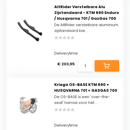
AltRider Verstelbare Alu
Zijstandaard - KTM 690 Enduro
/ Husqvarna 701 / GasGas 700
De AltRider verstelbare aluminium
zijstandaard bie...
Deliverytime
€ 203,95
Kriega OS-BASE KTM 690 +
HUSQVARNA 701 + GASGAS 700
De OS-BASE is een 'over-the-
seat' harnas voor het ...
Deliverytime