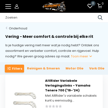
0
0
Onderhoud
Vering - Meer comfort & controle bij elke rit
Is je huidige vering niet meer wat je nodig hebt? Ontdek ons
assortiment en verbeter comfort, controle en rijgevoel. Hulp
nodig? We geven graag advies op maat.
Toon meer
Reinigen & Smeren
Motor Olie
Vork Olie
Filters
AltRider Variabele
Verlagingslinks - Yamaha
Tenere 700 ('19-'24)
Met AltRider's variabele schakels
kunt u eenvoudig...