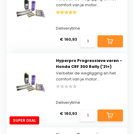
comfort van je motor...
Deliverytime
€ 160,93
Hyperpro Progressieve veren -
Honda CRF 300 Rally ('21+)
Verbeter de wegligging en het
comfort van je motor...
Deliverytime
€ 160,93
SUPER DEAL