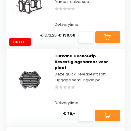
frames: universee...
Deliverytime
€ 272,25
€ 190,58
OUTLET
Turkana GeckoGrip
Bevestigingsharnas voor
plaat
Deze quick-release/fit soft
luggage semi-rigide pa...
Deliverytime
€ 79,-