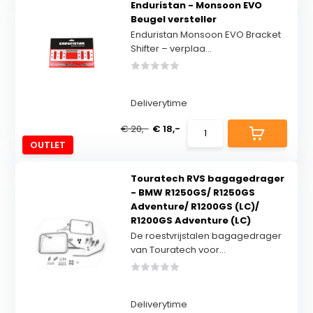
Enduristan - Monsoon EVO
Beugel versteller
Enduristan Monsoon EVO Bracket
Shifter – verplaa...
Deliverytime
€ 20,-
€ 18,-
OUTLET
Touratech RVS bagagedrager
- BMW R1250GS/ R1250GS
Adventure/ R1200GS (LC)/
R1200GS Adventure (LC)
De roestvrijstalen bagagedrager
van Touratech voor...
Deliverytime