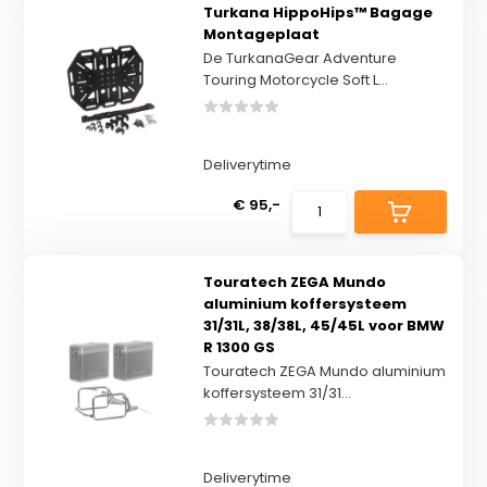
Turkana HippoHips™ Bagage
Montageplaat
De TurkanaGear Adventure
Touring Motorcycle Soft L...
Deliverytime
€ 95,-
Touratech ZEGA Mundo
aluminium koffersysteem
31/31L, 38/38L, 45/45L voor BMW
R 1300 GS
Touratech ZEGA Mundo aluminium
koffersysteem 31/31...
Deliverytime