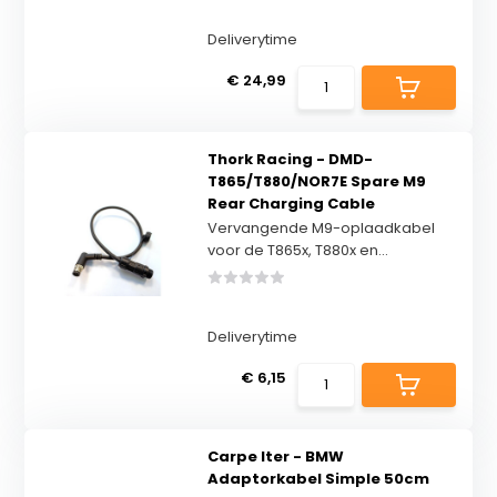
Deliverytime
€ 24,99
Thork Racing - DMD-
T865/T880/NOR7E Spare M9
Rear Charging Cable
Vervangende M9-oplaadkabel
voor de T865x, T880x en...
Deliverytime
€ 6,15
Carpe Iter - BMW
Adaptorkabel Simple 50cm