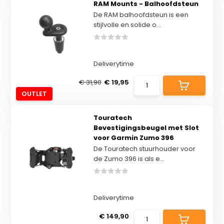
RAM Mounts - Balhoofdsteun
De RAM balhoofdsteun is een
stijlvolle en solide o...
Deliverytime
€ 31,90
€ 19,95
OUTLET
Touratech
Bevestigingsbeugel met Slot
voor Garmin Zumo 396
De Touratech stuurhouder voor
de Zumo 396 is als e...
Deliverytime
€ 149,90