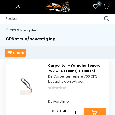
0
0
GPS & Navigatie
GPS steun/bevestiging
Filters
Carpe Iter - Yamaha Tenere
700 GPS steun (TFT dash)
De Carpe Iter Tenere 700 GPS-
beugel is een extreem...
Deliverytime
€ 178,50