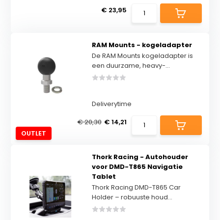
€ 23,95
RAM Mounts - kogeladapter
De RAM Mounts kogeladapter is
een duurzame, heavy-...
Deliverytime
€ 20,30
€ 14,21
OUTLET
Thork Racing - Autohouder
voor DMD-T865 Navigatie
Tablet
Thork Racing DMD-T865 Car
Holder – robuuste houd...