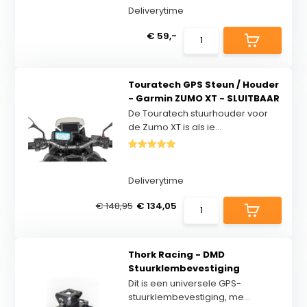
Deliverytime
€ 59,-
Touratech GPS Steun / Houder
- Garmin ZUMO XT - SLUITBAAR
De Touratech stuurhouder voor
de Zumo XT is als ie...
Deliverytime
€ 148,95
€ 134,05
Thork Racing - DMD
Stuurklembevestiging
Dit is een universele GPS-
stuurklembevestiging, me...