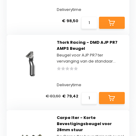
Deliverytime
€ 98,50
Thork Racing - DMD AJP PR7
AMPS Beugel
Beugel voor AJP PR7 ter
vervanging van de standaar...
Deliverytime
€ 83,60
€ 79,42
Carpe Iter - Korte
Bevestigingsbeugel voor
28mm stuur