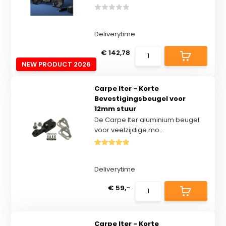
Deliverytime
€ 142,78
NEW PRODUCT 2026
Carpe Iter - Korte
Bevestigingsbeugel voor
12mm stuur
De Carpe Iter aluminium beugel
voor veelzijdige mo...
Deliverytime
€ 59,-
Carpe Iter - Korte