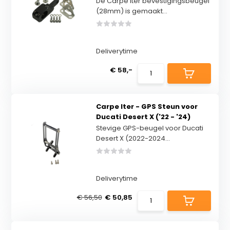
De Carpe Iter bevestigingsbeugel
(28mm) is gemaakt...
Deliverytime
€ 58,-
Carpe Iter - GPS Steun voor
Ducati Desert X ('22 - '24)
Stevige GPS-beugel voor Ducati
Desert X (2022-2024...
Deliverytime
€ 56,50
€ 50,85