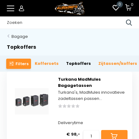
0
0
Bagage
Topkoffers
Koffersets
Topkoffers
Zijtassen/koffers
Filters
Turkana MadMules
Bagagetassen
Turkana's, MadMules innovatieve
zadeltassen passen...
Deliverytime
€ 98,-