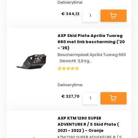
Deliverytime
€ 344,12
AXP Skid Plate Aprilia Tuareg
660 met link bescherming ('20
- '25)
Beschermplaat Aprilia Tuareg 660
. Gewicht: 3,8 kg...
Deliverytime
€ 327,70
AXP KTM 1290 SUPER
ADVENTURE R / S Skid Plate (
2021 - 2022 ) - Oranje
KTM 1290 SUPER ADVENTURE R / S