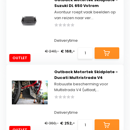
Suzuki DL 650 Vstrom
Avontuur roept vaak beelden op
van reizen naar ver...
Deliverytime
€ 240,-
€ 168,-
OUTLET
Outback Motortek Skidplate -
Ducati Multristrada V4
Robuuste bescherming voor
Multistrada V4 (uitlaat,...
Deliverytime
€ 360,-
€ 252,-
OUTLET