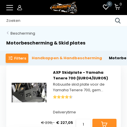
0
0
Bescherming
Motorbescherming & Skid plates
Handkappen & Handbescherming
Motorbes
Filters
AXP Skidplate - Yamaha
Tenere 700 (EURO4/EURO5)
Robuuste skid plate voor de
Yamaha Tenere 700, gem...
Deliverytime
€ 239,-
€ 227,05