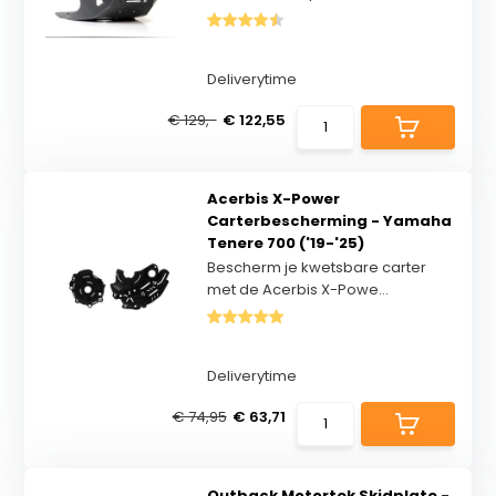
Deliverytime
€ 129,-
€ 122,55
Acerbis X-Power
Carterbescherming - Yamaha
Tenere 700 ('19-'25)
Bescherm je kwetsbare carter
met de Acerbis X-Powe...
Deliverytime
€ 74,95
€ 63,71
Outback Motortek Skidplate -