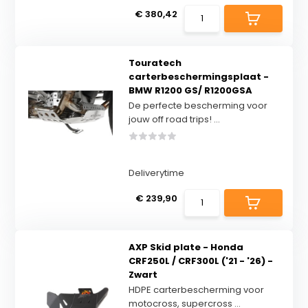
€ 380,42
Touratech
carterbeschermingsplaat -
BMW R1200 GS/ R1200GSA
De perfecte bescherming voor
jouw off road trips! ...
Deliverytime
€ 239,90
AXP Skid plate - Honda
CRF250L / CRF300L ('21 - '26) -
Zwart
HDPE carterbescherming voor
motocross, supercross ...