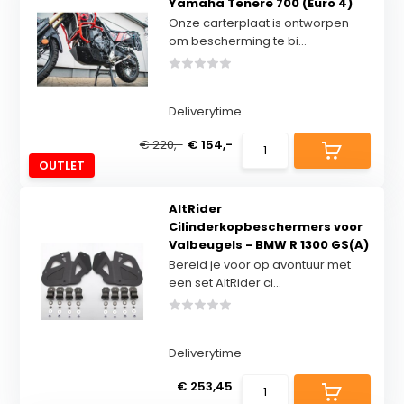
Yamaha Tenere 700 (Euro 4)
Onze carterplaat is ontworpen
om bescherming te bi...
Deliverytime
€ 220,-
€ 154,-
OUTLET
AltRider
Cilinderkopbeschermers voor
Valbeugels - BMW R 1300 GS(A)
Bereid je voor op avontuur met
een set AltRider ci...
Deliverytime
€ 253,45