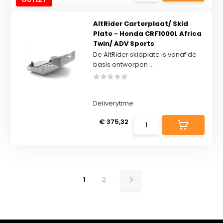
AltRider Carterplaat/ Skid
Plate - Honda CRF1000L Africa
Twin/ ADV Sports
De AltRider skidplate is vanaf de
basis ontworpen ...
Deliverytime
€ 375,32
1
2