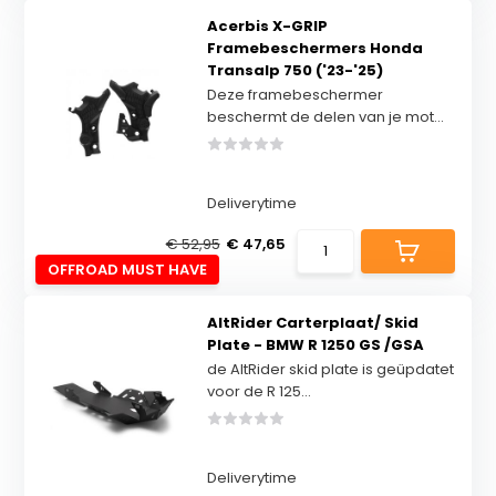
Acerbis X-GRIP
Framebeschermers Honda
Transalp 750 ('23-'25)
Deze framebeschermer
beschermt de delen van je mot...
Deliverytime
€ 52,95
€ 47,65
OFFROAD MUST HAVE
AltRider Carterplaat/ Skid
Plate - BMW R 1250 GS /GSA
de AltRider skid plate is geüpdatet
voor de R 125...
Deliverytime