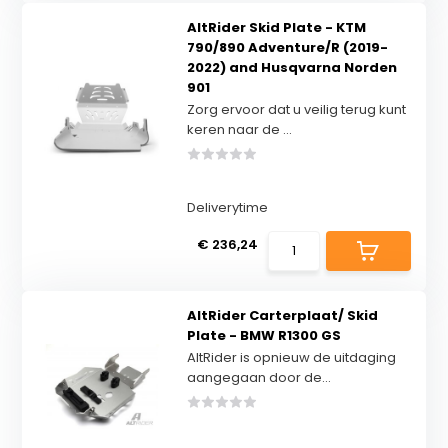
AltRider Skid Plate - KTM
790/890 Adventure/R (2019-
2022) and Husqvarna Norden
901
Zorg ervoor dat u veilig terug kunt
keren naar de ...
Deliverytime
€ 236,24
AltRider Carterplaat/ Skid
Plate - BMW R1300 GS
AltRider is opnieuw de uitdaging
aangegaan door de...