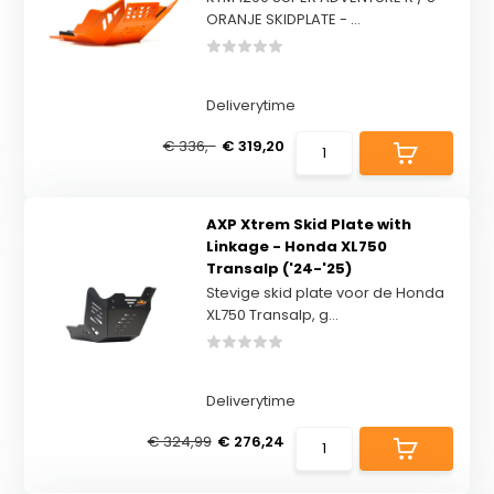
ORANJE SKIDPLATE - ...
Deliverytime
€ 336,-
€ 319,20
AXP Xtrem Skid Plate with
Linkage - Honda XL750
Transalp ('24-'25)
Stevige skid plate voor de Honda
XL750 Transalp, g...
Deliverytime
€ 324,99
€ 276,24