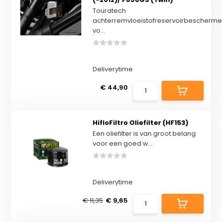
Touratech
achterremvloeistofreservoirbescherme
vo...
Deliverytime
€ 44,90
HifloFiltro Oliefilter (HF153)
Een oliefilter is van groot belang
voor een goed w...
Deliverytime
€ 11,35
€ 9,65