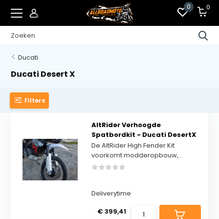
0
0
Ducati
Ducati Desert X
Filters
AltRider Verhoogde
Spatbordkit - Ducati DesertX
De AltRider High Fender Kit
voorkomt modderopbouw,...
Deliverytime
€ 399,41