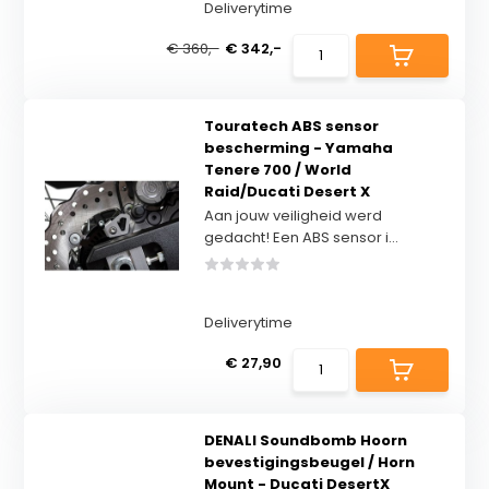
Deliverytime
€ 360,-
€ 342,-
Touratech ABS sensor
bescherming - Yamaha
Tenere 700 / World
Raid/Ducati Desert X
Aan jouw veiligheid werd
gedacht! Een ABS sensor i...
Deliverytime
€ 27,90
DENALI Soundbomb Hoorn
bevestigingsbeugel / Horn
Mount - Ducati DesertX