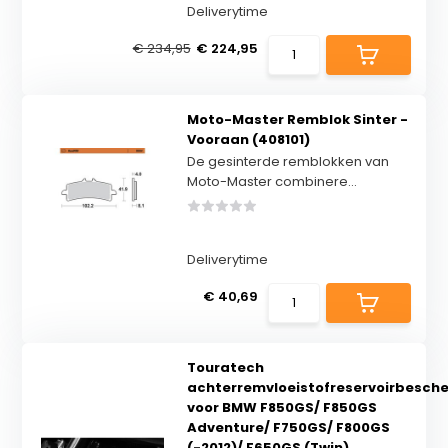
Deliverytime
€ 234,95
€ 224,95
Moto-Master Remblok Sinter -
Vooraan (408101)
De gesinterde remblokken van
Moto-Master combinere...
Deliverytime
€ 40,69
Touratech
achterremvloeistofreservoirbesch
voor BMW F850GS/ F850GS
Adventure/ F750GS/ F800GS
(-2012)/ F650GS (Twin)