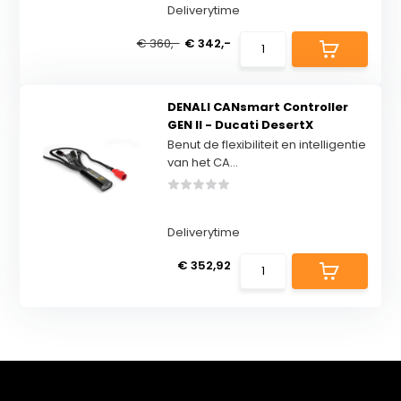
Deliverytime
€ 360,-
€ 342,-
DENALI CANsmart Controller
GEN II - Ducati DesertX
Benut de flexibiliteit en intelligentie
van het CA...
Deliverytime
€ 352,92