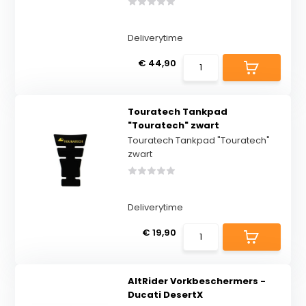
Deliverytime
€ 44,90
Touratech Tankpad
"Touratech" zwart
Touratech Tankpad "Touratech"
zwart
Deliverytime
€ 19,90
AltRider Vorkbeschermers -
Ducati DesertX