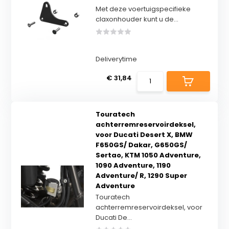
Met deze voertuigspecifieke
claxonhouder kunt u de...
Deliverytime
€ 31,84
Touratech
achterremreservoirdeksel,
voor Ducati Desert X, BMW
F650GS/ Dakar, G650GS/
Sertao, KTM 1050 Adventure,
1090 Adventure, 1190
Adventure/ R, 1290 Super
Adventure
Touratech
achterremreservoirdeksel, voor
Ducati De...