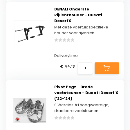
DENALI Onderste
Rijlichthouder - Ducati
DesertX
Met deze voertuigspecifieke
houder voor rijverlich...
Deliverytime
€ 44,13
Pivot Pegz - Brede
voetsteunen - Ducati Desert X
('22-'24)
S Werelds #1 hoogwaardige,
draaibare voetsteunen. ...