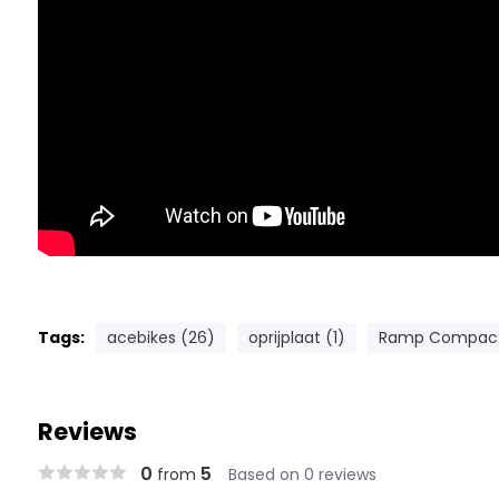
Tags:
acebikes (26)
oprijplaat (1)
Ramp Compact
Reviews
0
5
from
Based on 0 reviews