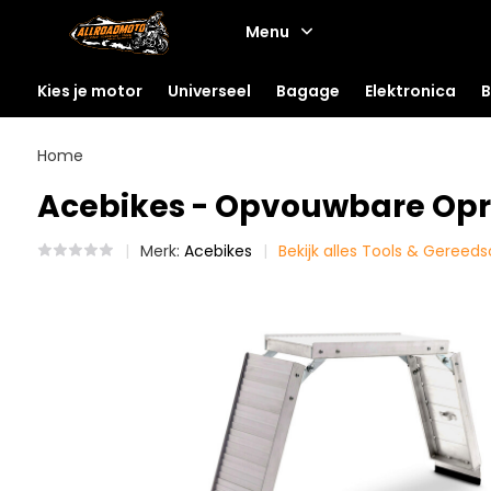
Menu
Kies je motor
Universeel
Bagage
Elektronica
B
Home
Acebikes - Opvouwbare Opri
Merk:
Acebikes
Bekijk alles Tools & Gereed