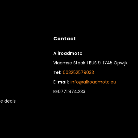
Contact
Allroadmoto
Vlaamse Staak 1 BUS 9, 1745 Opwijk
Tel:
003252579033
E-mail:
info@allroadmoto.eu
BE0771.874.233
e deals