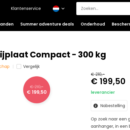
Klantenservice
anden
Summer adventure deals
Onderhoud
Bescher
jplaat Compact - 300 kg
schap
Vergelijk
€ 210,-
€ 199,50
€ 210,-
€ 199,50
leverancier
Nabestelling
Op zoek naar een g
aanhanger, in een 