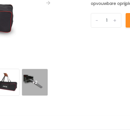
opvouwbare oprijpl
-
+
+2