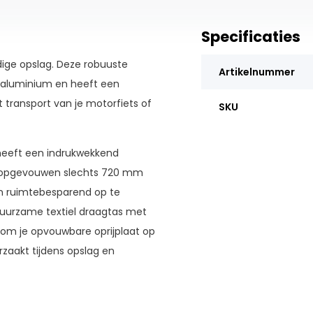
Specificaties
dige opslag. Deze robuuste
Artikelnummer
 aluminium en heeft een
t transport van je motorfiets of
SKU
 heeft een indrukwekkend
t opgevouwen slechts 720 mm
en ruimtebesparend op te
duurzame textiel draagtas met
g om je opvouwbare oprijplaat op
zaakt tijdens opslag en