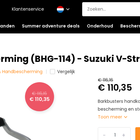
Klantenservice
anden
Summer adventure deals
Onderhoud
Bescher
ing (BHG-114) - Suzuki V-Str
 & Handbescherming
Vergelijk
€ 116,16
€ 110,35
€ 116,16
€ 110,35
Barkbusters handk
bescherming en stab
Toon meer
-
+