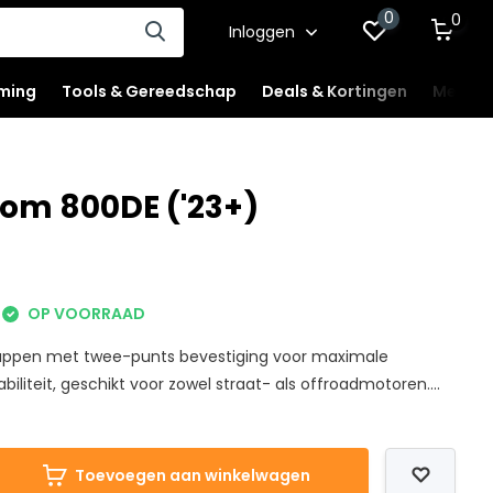
0
0
Inloggen
ming
Tools & Gereedschap
Deals & Kortingen
Mercha
om 800DE ('23+)
OP VOORRAAD
appen met twee-punts bevestiging voor maximale
iliteit, geschikt voor zowel straat- als offroadmotoren....
Toevoegen aan winkelwagen