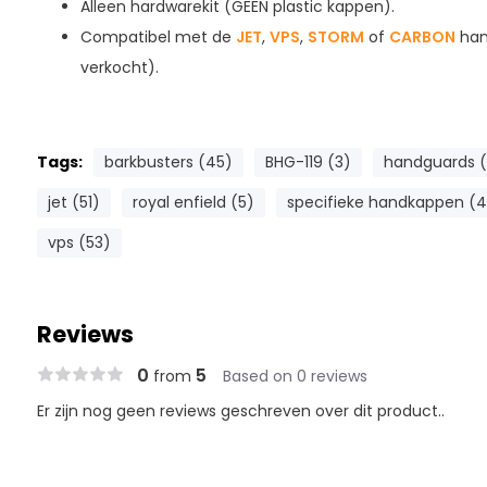
Alleen hardwarekit (GEEN plastic kappen).
Compatibel met de
JET
,
VPS
,
STORM
of
CARBON
han
verkocht).
Tags:
barkbusters (45)
BHG-119 (3)
handguards (
jet (51)
royal enfield (5)
specifieke handkappen (
vps (53)
Reviews
0
5
from
Based on 0 reviews
Er zijn nog geen reviews geschreven over dit product..