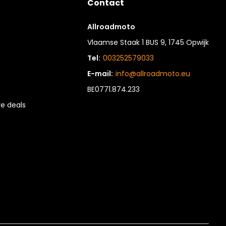
Contact
Allroadmoto
Vlaamse Staak 1 BUS 9, 1745 Opwijk
Tel:
003252579033
E-mail:
info@allroadmoto.eu
BE0771.874.233
e deals