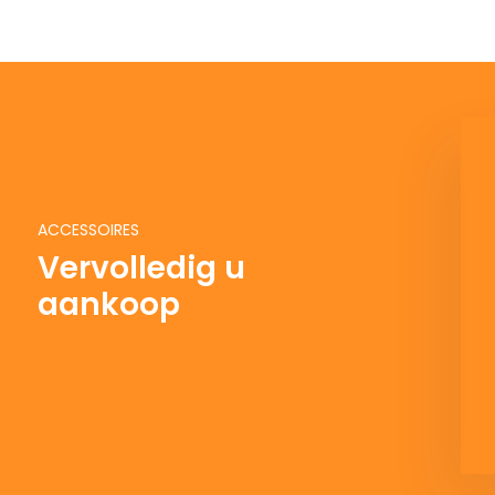
BARKBUSTERS CARBON
Handbescherming - Carbon
Fibre
ACCESSOIRES
Deliverytime
€ 144,88
€ 160,98
Vervolledig u
aankoop