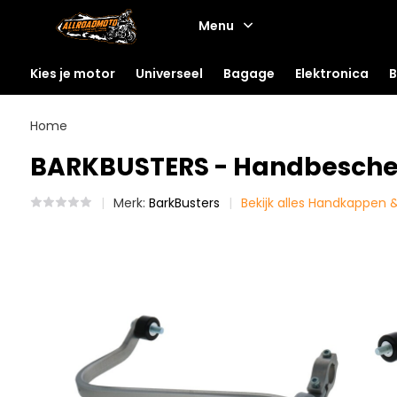
Menu
Kies je motor
Universeel
Bagage
Elektronica
B
Home
BARKBUSTERS - Handbescherm
Merk:
BarkBusters
Bekijk alles Handkappen