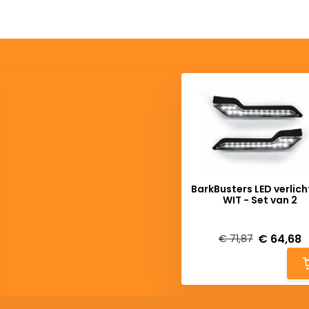
BarkBusters LED verlich
WIT - Set van 2
Deliverytime
€ 64,68
€ 71,87