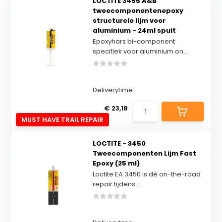
LOCTITE 3455 A&B
tweecomponentenepoxy
structurele lijm voor
aluminium - 24ml spuit
Epoxyhars bi-component
specifiek voor aluminium on...
Deliverytime
€ 23,18
MUST HAVE TRAIL REPAIR
LOCTITE - 3450
Tweecomponenten Lijm Fast
Epoxy (25 ml)
Loctite EA 3450 is dé on-the-road
repair tijdens ...