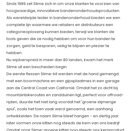
Sinds 1989 zet Slime zich in om onze klanten te voorzien van
hoogwaardige, innovatieve bandenonderhoudsproducten.
Als wereldwijde leider in bandenonderhoud bieden we een
complete lijn waarmee we retailers en distributeurs een
categorieoplossing kunnen bieden, terwijl we klanten de
tools geven die ze nodig hebben om voor hun banden te
zorgen, geld te besparen, veilig te blijven en plezier te
hebben.
Nu wijdverspreid in meer dan 80 landen, kwam het merk
Slime uit een bescheiden begin.
De eerste flessen Slime-kit werden met de hand gemengd
met een boormachine en een gipsplaatmes in een garage
aan de Central Coast van Californië. Omdat het zo dicht bij
mountainbikeroutes en zandduinen ligt, perfect voor offroad-
rijden, duurde het niet lang voordat het 'groene slijmerige
spul', zoals het toen vaak werd genoemd, een aanhang
ontwikkelden. De naam Slime bleef hangen - en dertig jaar
later vormen onze kitten nog steeds de kern van ons bedrijf.
Omdat onze Slime-groene kitten nog steeds ons kernproduct