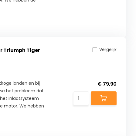
or. We hebben de
Vergelijk
oor Triumph Tiger
 droge landen en bij
€ 79,90
 we het probleem dat
in het inlaatsysteem
de motor. We hebben