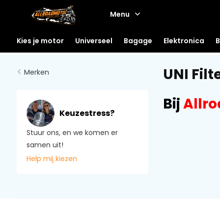
Menu
Kies je motor
Universeel
Bagage
Elektronica
B
UNI Filt
Merken
Bij
Allr
Keuzestress?
Stuur ons, en we komen er
samen uit!
Help mij kiezen