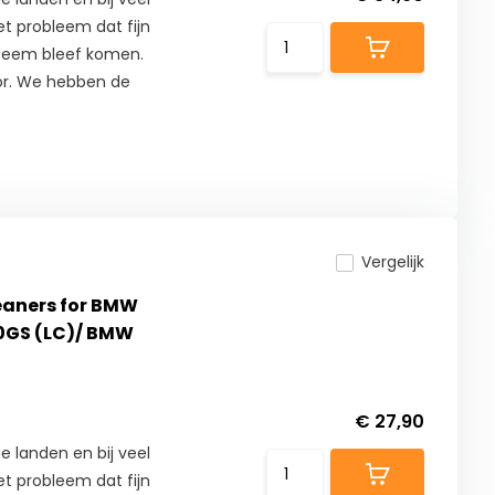
t probleem dat fijn
ysteem bleef komen.
or. We hebben de
Vergelijk
cleaners for BMW
0GS (LC)/ BMW
€ 27,90
e landen en bij veel
t probleem dat fijn