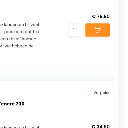
€ 79,90
e landen en bij veel
t probleem dat fijn
ysteem bleef komen.
or. We hebben de
Vergelijk
 Tenere 700
€ 34,90
e landen en bij veel