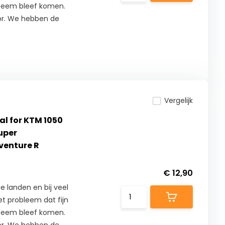
ysteem bleef komen.
or. We hebben de
Vergelijk
seal for KTM 1050
uper
venture R
€ 12,90
e landen en bij veel
t probleem dat fijn
ysteem bleef komen.