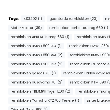
Tags:
403402 (1)
gesinterde remblokken (20)
mm
Moto-Master (39)
remblokken aprilia touareg 660 (1)
remblokken APRILIA Tuareg 660 (1)
remblokken BMW F
remblokken BMW F800GSA (1)
remblokken BMW F850G
remblokken BMW F850GSA (2)
remblokken BMW F900G
remblokken BMW F900GSA (2)
remblokken CF moto 4
remblokken gasgas 701 (1)
remblokken Harley davidso
remblokken Husqvarna 701 (2)
remblokken KTM 690 (
remblokken TRIUMPH Tiger 1200 (2)
remblokken Triump
remblokken Yamaha XTZ700 Tenere (1)
sinter brakep
Triumph Tiger 900 (1)