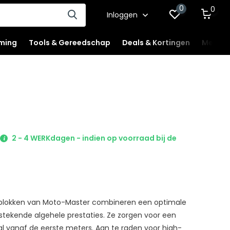
0
0
Inloggen
ming
Tools & Gereedschap
Deals & Kortingen
Mercha
2 - 4 WERKdagen - indien op voorraad bij de
blokken van Moto-Master combineren een optimale
stekende algehele prestaties. Ze zorgen voor een
al vanaf de eerste meters. Aan te raden voor high-