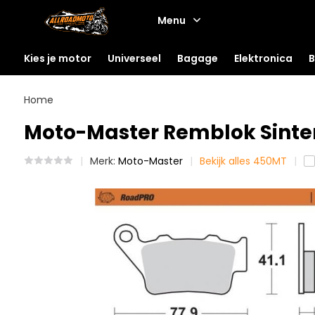
Menu
Kies je motor
Universeel
Bagage
Elektronica
B
Home
Moto-Master Remblok Sinter
Merk:
Moto-Master
Bekijk alles 450MT