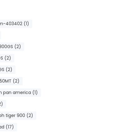
-403402 (1)
800GS (2)
S (2)
S (2)
50MT (2)
n pan america (1)
2)
h tiger 900 (2)
ad (17)