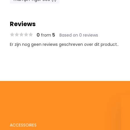
Reviews
0
5
from
Based on 0 reviews
Er zijn nog geen reviews geschreven over dit product..
Moto-Master Remblok
Sinter - Vooraan (404301)
Deliverytime
ACCESSOIRES
€ 32,55
€ 40,69