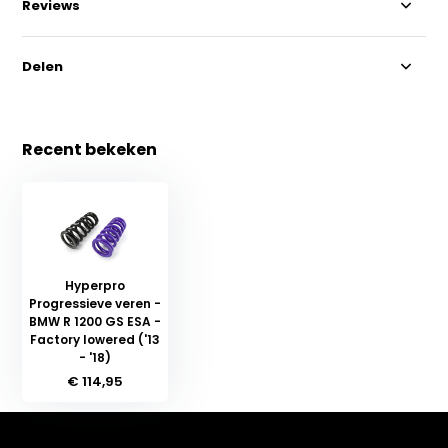
Reviews
Delen
Recent bekeken
Hyperpro
Progressieve veren -
BMW R 1200 GS ESA -
Factory lowered ('13
- '18)
€ 114,95