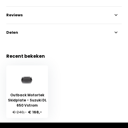
Reviews
Delen
Recent bekeken
Outback Motortek
Skidplate - Suzuki DL
650 Vstrom
€ 240,-
€ 168,-