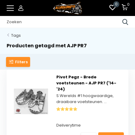
0
0
Tags
Producten getagd met AJP PR7
Filters
Pivot Pegz - Brede
voetsteunen - AJP PR7 ('14-
'24)
S Werelds #1 hoogwaardige,
draaibare voetsteunen. ...
Deliverytime