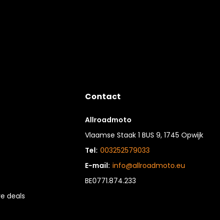
Contact
Allroadmoto
Vlaamse Staak 1 BUS 9, 1745 Opwijk
Tel:
003252579033
E-mail:
info@allroadmoto.eu
BE0771.874.233
e deals