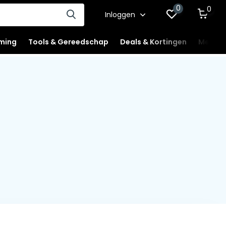
0
0
Inloggen
ming
Tools & Gereedschap
Deals & Kortingen
Mercha