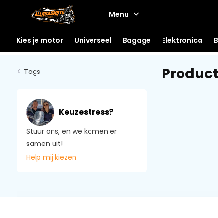
Menu
Kies je motor
Universeel
Bagage
Elektronica
B
Product
Tags
Keuzestress?
Stuur ons, en we komen er
samen uit!
Help mij kiezen