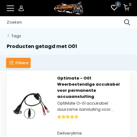
0
0
Tags
Producten getagd met O01
Filters
Optimate - O01
Weerbestendige accukabel
voor permanente
accuaansluiting
OptiMate O-01 accukabel:
duurzame aansluiting voor...
Deliverytime