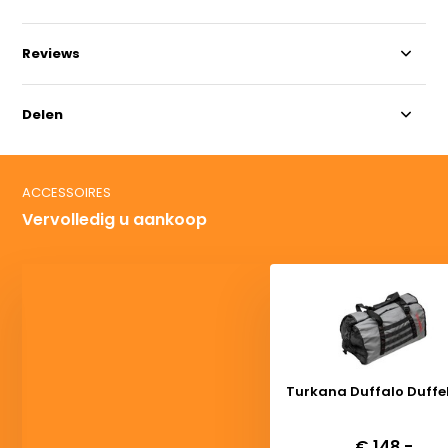
Reviews
Delen
ACCESSOIRES
Vervolledig u aankoop
Turkana Duffalo Duffe
Deliverytime
€ 148,-