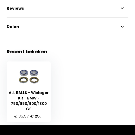
Reviews
Delen
Recent bekeken
ALL BALLS - Wielager
Kit - BMW F
750/850/900/1300
GS
€ 35,57
€ 25,-