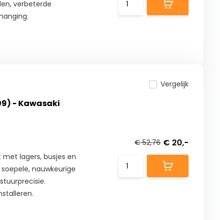
len, verbeterde
phanging.
Vergelijk
009) - Kawasaki
€ 20,-
€ 52,76
t met lagers, busjes en
r soepele, nauwkeurige
stuurprecisie.
stalleren.