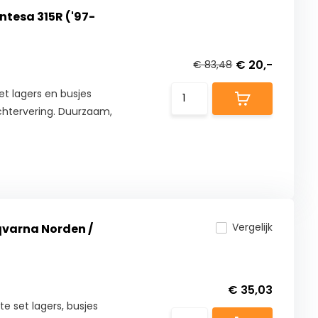
ntesa 315R ('97-
€ 20,-
€ 83,48
et lagers en busjes
chtervering. Duurzaam,
Vergelijk
qvarna Norden /
€ 35,03
 set lagers, busjes