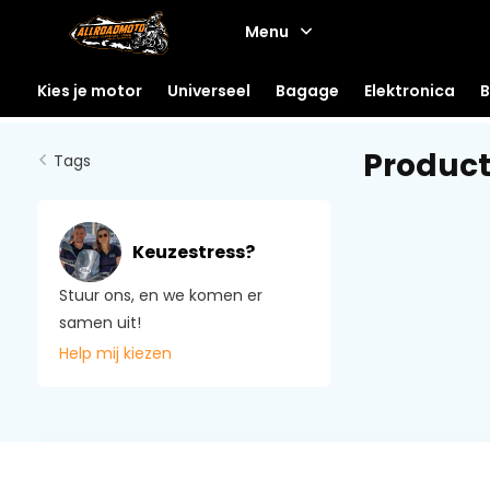
Menu
Kies je motor
Universeel
Bagage
Elektronica
B
Product
Tags
Keuzestress?
Stuur ons, en we komen er
samen uit!
Help mij kiezen