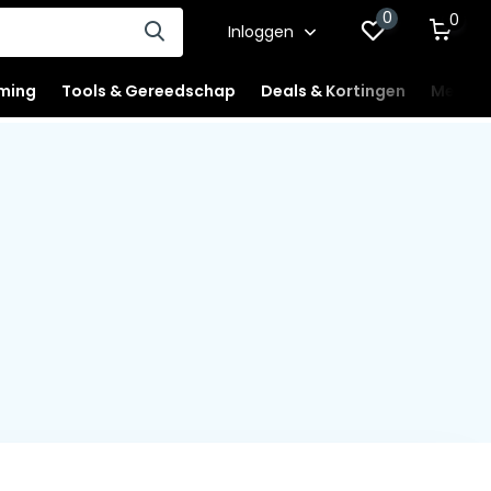
0
0
Inloggen
ming
Tools & Gereedschap
Deals & Kortingen
Mercha