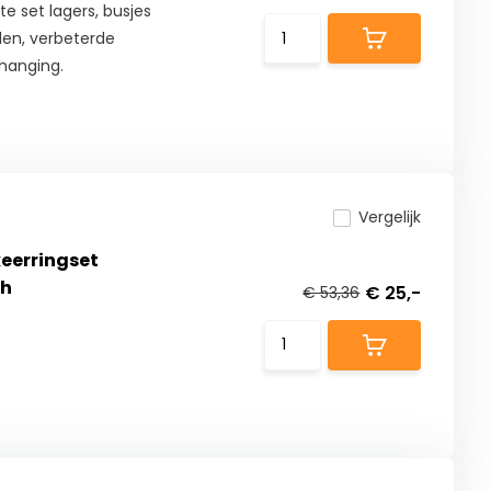
 set lagers, busjes
len, verbeterde
phanging.
Vergelijk
keerringset
ph
€ 25,-
€ 53,36