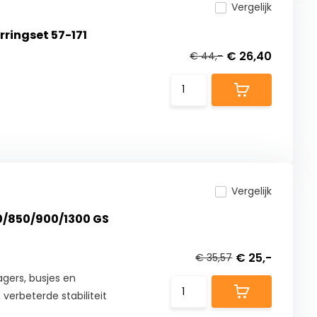
Vergelijk
rringset 57-171
€ 26,40
€ 44,-
Vergelijk
50/850/900/1300 GS
€ 25,-
€ 35,57
agers, busjes en
verbeterde stabiliteit