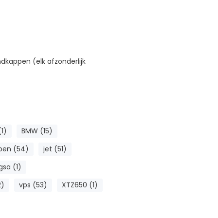
dkappen (elk afzonderlijk
1)
BMW (15)
pen (54)
jet (51)
gsa (1)
2)
vps (53)
XTZ650 (1)