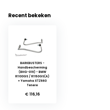
Recent bekeken
BARKBUSTERS -
Handbescherming
(BHG-019) - BMW
R1100GS / R1150GS(A)
+ Yamaha XTZ660
Tenere
€ 116,16