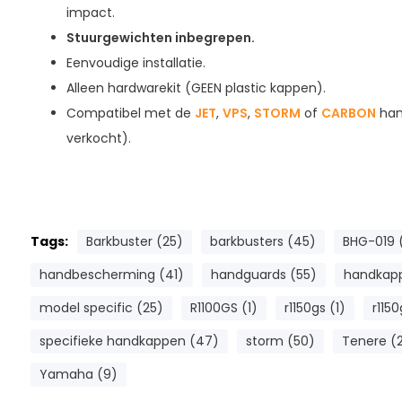
impact.
Stuurgewichten inbegrepen.
Eenvoudige installatie.
Alleen hardwarekit (GEEN plastic kappen).
Compatibel met de
JET
,
VPS
,
STORM
of
CARBON
han
verkocht).
Tags:
Barkbuster (25)
barkbusters (45)
BHG-019 (
handbescherming (41)
handguards (55)
handkap
model specific (25)
R1100GS (1)
r1150gs (1)
r1150
specifieke handkappen (47)
storm (50)
Tenere (
Yamaha (9)