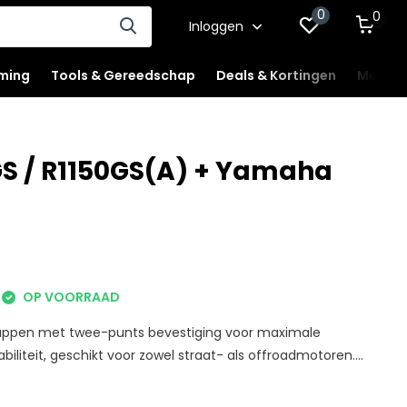
0
0
Inloggen
ming
Tools & Gereedschap
Deals & Kortingen
Mercha
S / R1150GS(A) + Yamaha
OP VOORRAAD
appen met twee-punts bevestiging voor maximale
iliteit, geschikt voor zowel straat- als offroadmotoren....