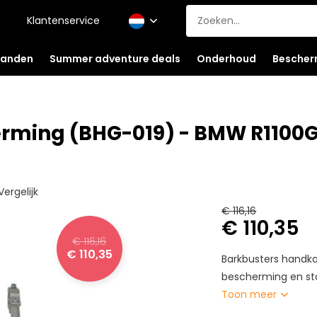
Klantenservice
anden
Summer adventure deals
Onderhoud
Bescher
ming (BHG-019) - BMW R1100G
Vergelijk
€ 116,16
€ 110,35
€ 116,16
€ 110,35
Barkbusters handk
bescherming en stab
Toon meer