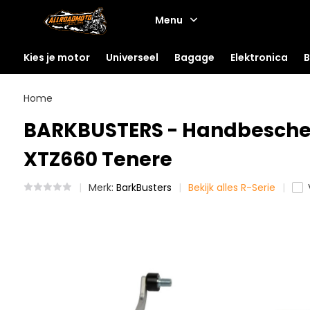
Menu
Kies je motor
Universeel
Bagage
Elektronica
B
Home
BARKBUSTERS - Handbescher
XTZ660 Tenere
Merk:
BarkBusters
Bekijk alles R-Serie