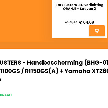
BarkBusters LED verlichting
ORANJE - Set van 2
Deliverytime
€ 64,68
€ 71,87
USTERS - Handbescherming (BHG-01
1100GS / R1150GS(A) + Yamaha XTZ6
e
RRAAD