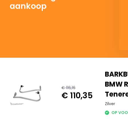
aankoop
BARKB
BMW R
€ 116,16
Tener
€ 110,35
Zilver
OP VOO