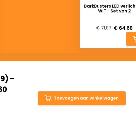
BarkBusters LED verlich
WIT - Set van 2
Deliverytime
€ 64,68
€ 71,87
9) -
60
Toevoegen aan winkelwagen