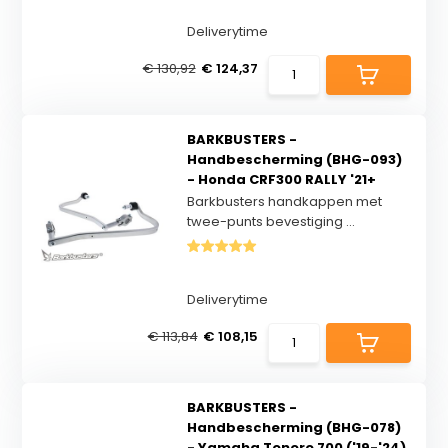
Deliverytime
€ 130,92
€ 124,37
BARKBUSTERS -
Handbescherming (BHG-093)
- Honda CRF300 RALLY '21+
Barkbusters handkappen met
twee-punts bevestiging ...
Deliverytime
€ 113,84
€ 108,15
BARKBUSTERS -
Handbescherming (BHG-078)
- Yamaha Tenere 700 ('19-'24)