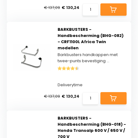
€ 137,09
€ 130,24
BARKBUSTERS -
Handbescherming (BHG-082)
- CRF1100L Africa Twin
modellen
Barkbusters handkappen met
twee-punts bevestiging ...
Deliverytime
€ 137,09
€ 130,24
BARKBUSTERS -
Handbescherming (BHG-018) -
Honda Transalp 600 V / 650 V /
700 V