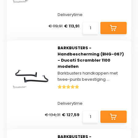
Deliverytime
€ 119,91
€ 113,91
BARKBUSTERS -
Handbescherming (BHG-067)
- Ducati Scrambler 1100
modellen
Barkbusters handkappen met
twee-punts bevestiging ...
Deliverytime
€ 134,31
€ 127,59
BARKBUSTERS -