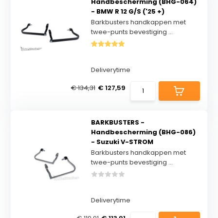
Handbescherming (BHG-064)
- BMW R 12 G/S ('25 +)
Barkbusters handkappen met
twee-punts bevestiging ...
Deliverytime
€ 134,31
€ 127,59
BARKBUSTERS -
Handbescherming (BHG-086)
- Suzuki V-STROM
Barkbusters handkappen met
twee-punts bevestiging ...
Deliverytime