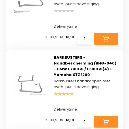
twee-punts bevestiging ...
Deliverytime
€ 119,91
€ 113,91
BARKBUSTERS -
Handbescherming (BHG-040)
- BMW F700GS / F800GS(A) +
Yamaha XTZ 1200
Barkbusters handkappen met
twee-punts bevestiging ...
Deliverytime
€ 119,91
€ 113,91