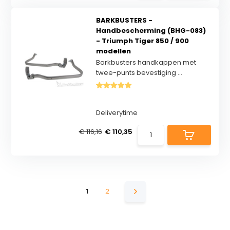
BARKBUSTERS -
Handbescherming (BHG-083)
- Triumph Tiger 850 / 900
modellen
Barkbusters handkappen met
twee-punts bevestiging ...
Deliverytime
€ 116,16
€ 110,35
1
2