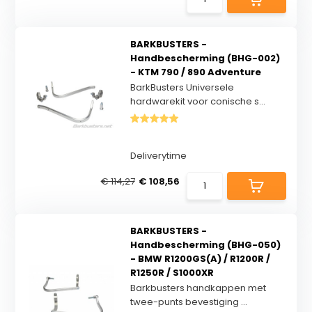
BARKBUSTERS -
Handbescherming (BHG-002)
- KTM 790 / 890 Adventure
BarkBusters Universele
hardwarekit voor conische s...
Deliverytime
€ 114,27
€ 108,56
BARKBUSTERS -
Handbescherming (BHG-050)
- BMW R1200GS(A) / R1200R /
R1250R / S1000XR
Barkbusters handkappen met
twee-punts bevestiging ...