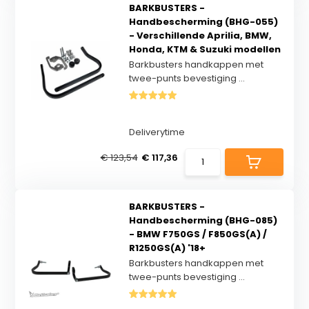
BARKBUSTERS -
Handbescherming (BHG-055)
- Verschillende Aprilia, BMW,
Honda, KTM & Suzuki modellen
Barkbusters handkappen met
twee-punts bevestiging ...
Deliverytime
€ 123,54
€ 117,36
BARKBUSTERS -
Handbescherming (BHG-085)
- BMW F750GS / F850GS(A) /
R1250GS(A) '18+
Barkbusters handkappen met
twee-punts bevestiging ...