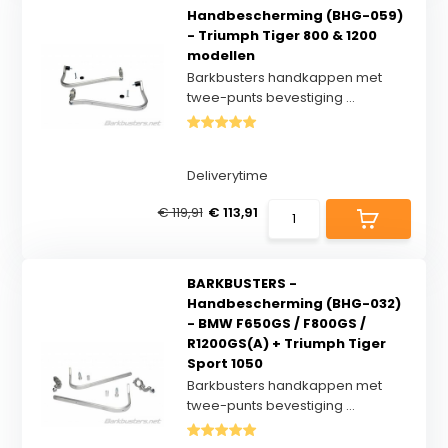
Handbescherming (BHG-059)
- Triumph Tiger 800 & 1200
modellen
Barkbusters handkappen met
twee-punts bevestiging ...
Deliverytime
€ 119,91
€ 113,91
BARKBUSTERS -
Handbescherming (BHG-032)
- BMW F650GS / F800GS /
R1200GS(A) + Triumph Tiger
Sport 1050
Barkbusters handkappen met
twee-punts bevestiging ...