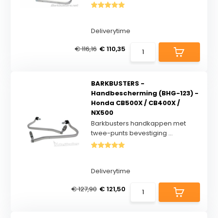
Deliverytime
€ 116,16
€ 110,35
BARKBUSTERS -
Handbescherming (BHG-123) -
Honda CB500X / CB400X /
NX500
Barkbusters handkappen met
twee-punts bevestiging ...
Deliverytime
€ 127,90
€ 121,50