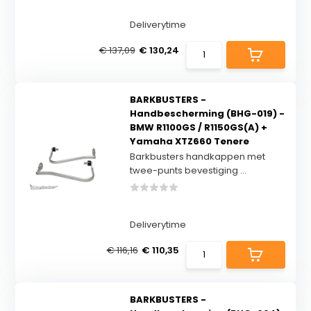
Deliverytime
€ 137,09
€ 130,24
BARKBUSTERS -
Handbescherming (BHG-019) -
BMW R1100GS / R1150GS(A) +
Yamaha XTZ660 Tenere
Barkbusters handkappen met
twee-punts bevestiging ...
Deliverytime
€ 116,16
€ 110,35
BARKBUSTERS -