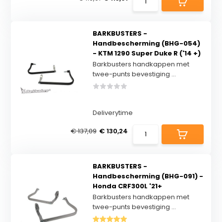
BARKBUSTERS -
Handbescherming (BHG-054)
- KTM 1290 Super Duke R ('14 +)
Barkbusters handkappen met
twee-punts bevestiging ...
Deliverytime
€ 137,09
€ 130,24
BARKBUSTERS -
Handbescherming (BHG-091) -
Honda CRF300L '21+
Barkbusters handkappen met
twee-punts bevestiging ...