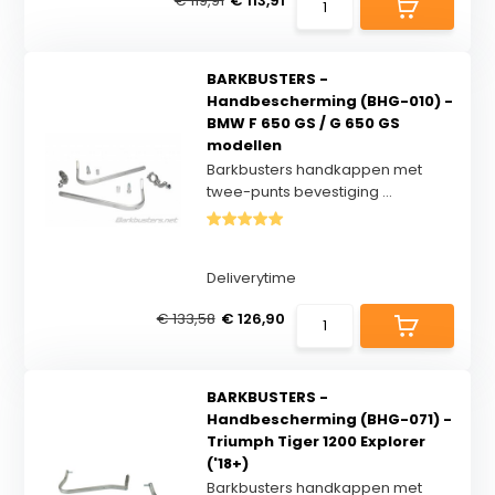
€ 119,91
€ 113,91
BARKBUSTERS -
Handbescherming (BHG-010) -
BMW F 650 GS / G 650 GS
modellen
Barkbusters handkappen met
twee-punts bevestiging ...
Deliverytime
€ 133,58
€ 126,90
BARKBUSTERS -
Handbescherming (BHG-071) -
Triumph Tiger 1200 Explorer
('18+)
Barkbusters handkappen met