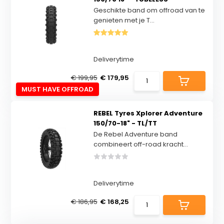
Geschikte band om offroad van te
genieten met je T...
Deliverytime
€ 199,95
€ 179,95
MUST HAVE OFFROAD
REBEL Tyres Xplorer Adventure
150/70-18" - TL/TT
De Rebel Adventure band
combineert off-road kracht...
Deliverytime
€ 186,95
€ 168,25