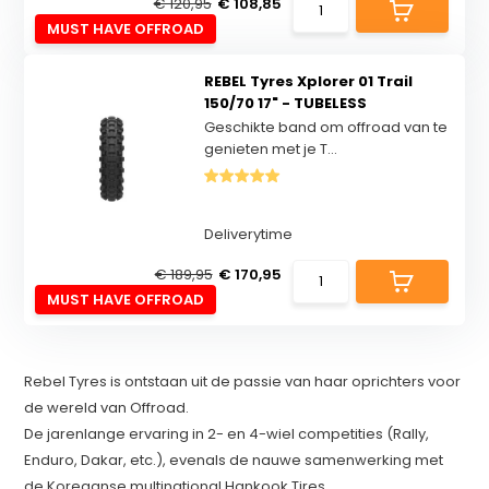
€ 120,95
€ 108,85
MUST HAVE OFFROAD
REBEL Tyres Xplorer 01 Trail
150/70 17" - TUBELESS
Geschikte band om offroad van te
genieten met je T...
Deliverytime
€ 189,95
€ 170,95
MUST HAVE OFFROAD
Rebel Tyres is ontstaan uit de passie van haar oprichters voor
de wereld van Offroad.
De jarenlange ervaring in 2- en 4-wiel competities (Rally,
Enduro, Dakar, etc.), evenals de nauwe samenwerking met
de Koreaanse multinational Hankook Tires.