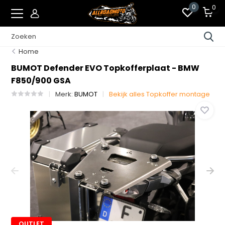
0
0
Home
BUMOT Defender EVO Topkofferplaat - BMW
F850/900 GSA
Merk:
BUMOT
Bekijk alles Topkoffer montage
OUTLET