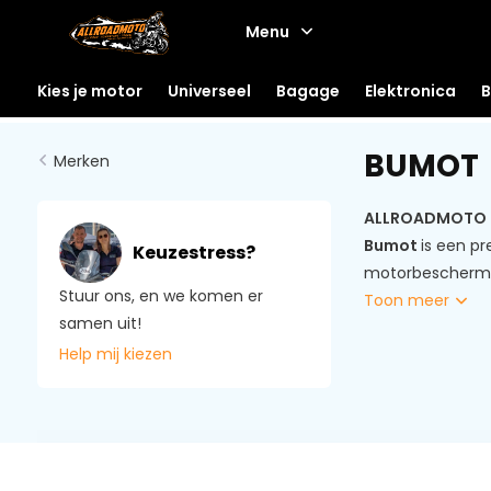
Menu
Kies je motor
Universeel
Bagage
Elektronica
B
BUMOT
Merken
ALLROADMOTO is
Bumot
is een p
Keuzestress?
motorbescherming
Stuur ons, en we komen er
Toon meer
samen uit!
Help mij kiezen