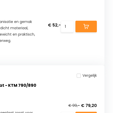
anisatie en gemak
€ 52,-
dicht materiaal,
ewicht en praktisch,
derweg.
Vergelijk
at - KTM 790/890
€ 79,20
€ 99,-
eplaat zorgt voor