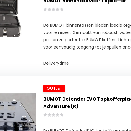
BUMOT Binnentas voor Topkoffer
De BUMOT binnentassen bieden ideale org
voor je reizen. Gemaakt van robuust, water
passen ze perfect in BUMOT koffers. Lichtg
voor eenvoudig toegang tot je spullen on
Deliverytime
OUTLET
BUMOT Defender EVO Topkofferpla
Adventure (R)
De BUMOT Defender EVO topkoffer-montag