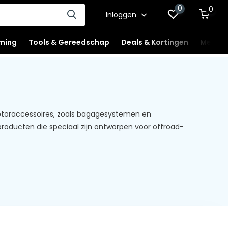
0
0
Inloggen
ming
Tools & Gereedschap
Deals & Kortingen
Mercha
otoraccessoires, zoals bagagesystemen en
producten die speciaal zijn ontworpen voor offroad-