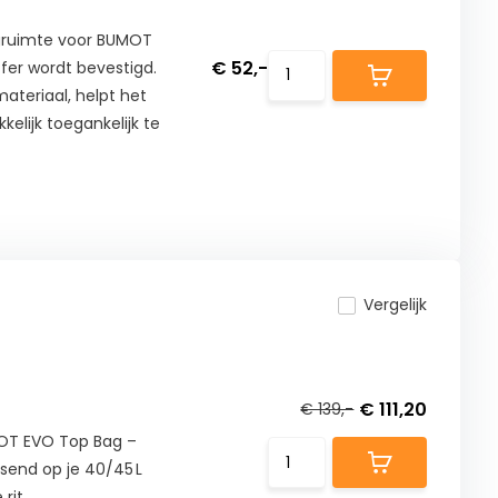
rgruimte voor BUMOT
€ 52,-
ffer wordt bevestigd.
teriaal, helpt het
elijk toegankelijk te
Vergelijk
€ 111,20
€ 139,-
MOT EVO Top Bag –
send op je 40/45 L
rit.