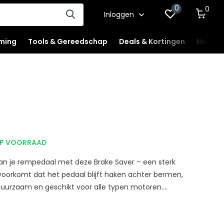
0
0
Inloggen
ming
Tools & Gereedschap
Deals & Kortingen
Mercha
P VOORRAAD
n je rempedaal met deze Brake Saver – een sterk
oorkomt dat het pedaal blijft haken achter bermen,
Duurzaam en geschikt voor alle typen motoren....
t