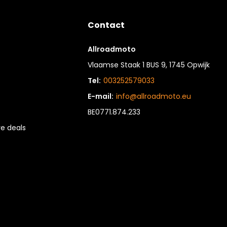
Contact
Allroadmoto
Vlaamse Staak 1 BUS 9, 1745 Opwijk
Tel:
003252579033
E-mail:
info@allroadmoto.eu
BE0771.874.233
e deals