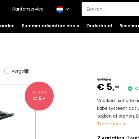
Klantenservice
anden
Summer adventure deals
Onderhoud
Bescher
Vergelijk
€ 9,95
€ 5,-
O
€ 9,95
€ 5,-
Voorkom schade aa
kabelsysteem dat v
takken of stenen. 
Toon meer
2 variaties
Zwar