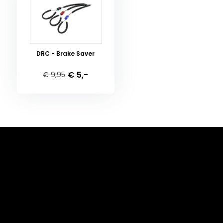
DRC - Brake Saver
€ 5,-
€ 9,95