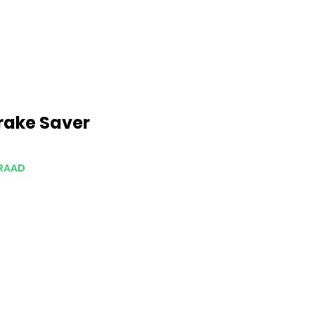
rake Saver
RAAD