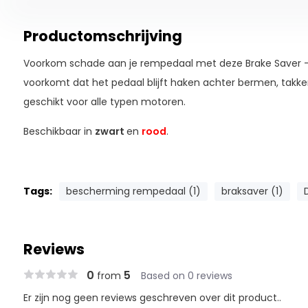
Productomschrijving
Voorkom schade aan je rempedaal met deze Brake Saver –
voorkomt dat het pedaal blijft haken achter bermen, takk
geschikt voor alle typen motoren.
Beschikbaar in
zwart
en
rood
.
Tags:
bescherming rempedaal (1)
braksaver (1)
Reviews
0
5
from
Based on 0 reviews
Er zijn nog geen reviews geschreven over dit product..