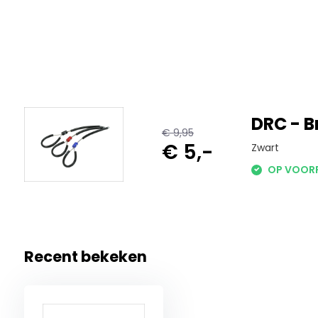
DRC - B
€ 9,95
€ 5,-
Zwart
OP VOOR
Recent bekeken