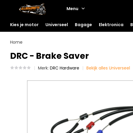
Menu
Kies je motor
Universeel
Bagage
Elektronica
B
Home
DRC - Brake Saver
Merk:
DRC Hardware
Bekijk alles Universeel