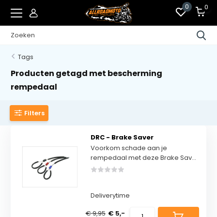
0
0
Tags
Producten getagd met bescherming
rempedaal
Filters
DRC - Brake Saver
Voorkom schade aan je
rempedaal met deze Brake Sav...
Deliverytime
€ 9,95
€ 5,-