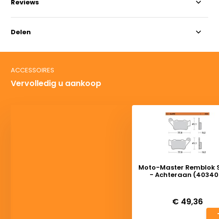
Reviews
Delen
ACCESSOIRES
Vervolledig u aankoop
Moto-Master Remblok S
- Achteraan (40340
Deliverytime
€ 49,36