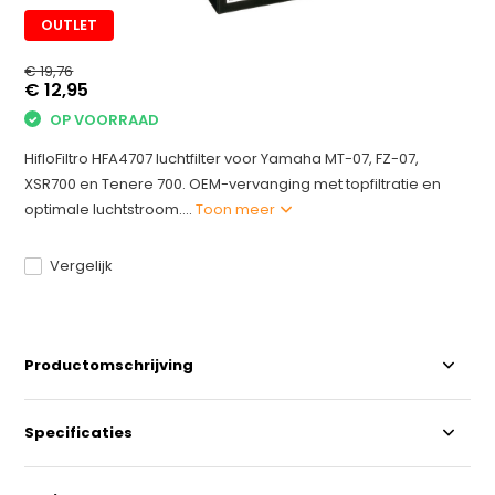
OUTLET
€ 19,76
€ 12,95
OP VOORRAAD
HifloFiltro HFA4707 luchtfilter voor Yamaha MT-07, FZ-07,
XSR700 en Tenere 700. OEM-vervanging met topfiltratie en
optimale luchtstroom....
Toon meer
Vergelijk
Productomschrijving
Specificaties